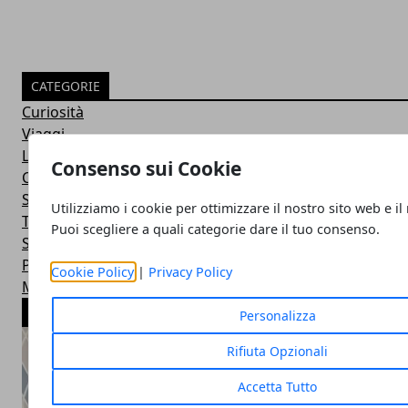
CATEGORIE
Curiosità
Viaggi
Lavoro
Consenso sui Cookie
Casa
Senza categoria
Utilizziamo i cookie per ottimizzare il nostro sito web e il
Tecnologia
Puoi scegliere a quali categorie dare il tuo consenso.
Sport
Parole
Cookie Policy
|
Privacy Policy
Musica
ARTICOLI POPOLARI
Personalizza
Rifiuta Opzionali
Accetta Tutto