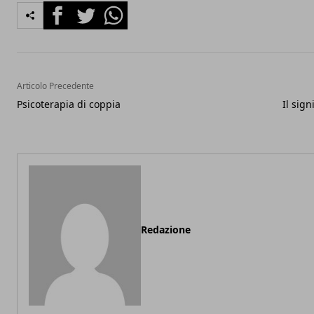
Facebook
Twitter
Whatsapp
Articolo Precedente
Psicoterapia di coppia
Il sign
Redazione