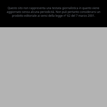
Questo sito non rappresenta una testata giornalistica in quanto viene
aggiornato senza alcuna periodicità. Non può pertanto considerarsi un
prodotto editoriale ai sensi della legge n° 62 del 7 marzo 2001.