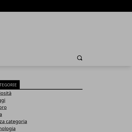
Cerca
TEGORIE
iosità
ggi
oro
a
za categoria
nologia