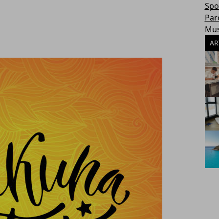
Spo
Par
Mus
AR