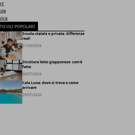
rt
ole
ica
TICOLI POPOLARI
Scuola statale e privata: differenze
reali
01/08/2026
Struttura letto giapponese: com'è
fatta
30/07/2026
Cala Luna: dove si trova e come
arrivare
29/07/2026