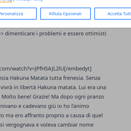
Personalizza
Rifiuta Opzionali
Accetta Tut
ideo Re Leone
fica prendere le cose senza ansia con calma
 dimenticare i problemi e essere ottimisti
.com/watch?v=JPfHSAJL2lU[/embedyt]
ia Hakuna Matata tutta frenesia. Senza
à vivrà in libertà Hakuna matata. Lui era una
. Molto bene! Grazie! Ma dopo ogni pranzo
venivano e cadevano giù io ho l’animo
zo ma ero affranto proprio a causa di quel
 si vergognava e voleva cambiar nome