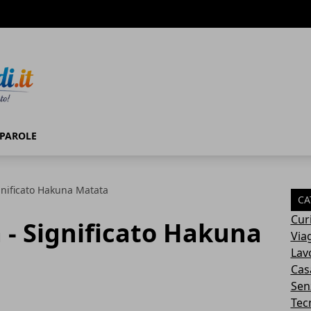
ato
PAROLE
nificato Hakuna Matata
CA
Cur
- Significato Hakuna
Via
Lav
Cas
Sen
Tec