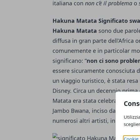
italiana con
non c’è il problema
o
Hakuna Matata Significato swah
Hakuna Matata
sono due paro
diffusa in gran parte dell’Africa 
comunemente e in particolar modo
significano: “
non ci sono proble
essere sicuramente conosciuta da
un viaggio turistico, è stata resa
Disney. Circa un decennio prima 
Matata era stata celebrata anche
Cons
Jambo Bwana, inciso dai Them Mu
Utilizzi
numerosi altri artisti, incluso i
sceglie
Cookie 