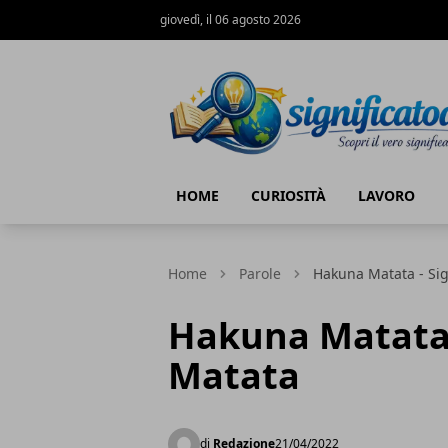
giovedì, il 06 agosto 2026
Significato di... - Scopri il vero signific
HOME
CURIOSITÀ
LAVORO
Home
Parole
Hakuna Matata - Sig
Hakuna Matata 
Matata
di
Redazione
21/04/2022