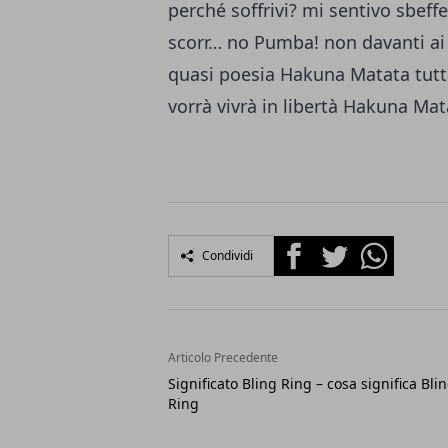
perché soffrivi? mi sentivo sbeff
scorr… no Pumba! non davanti a
quasi poesia Hakuna Matata tutta 
vorrà vivrà in libertà Hakuna Mat
Facebook
Twitter
Whatsapp
Condividi
Articolo Precedente
Significato Bling Ring – cosa significa Bli
Ring