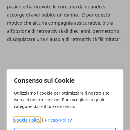
paziente ha ricevuto le cure, ma da quando si
accorge di aver subito un danno.
E’ per questo
motivo che alcune compagnie assicurative, oltre
all’opzione di retroattività di dieci anni, permettono
di acquistare una clausola di retroattività “illimitata”.
Facebook
Twitter
Whatsapp
Consenso sui Cookie
Utilizziamo i cookie per ottimizzare il nostro sito
web e il nostro servizio. Puoi scegliere a quali
categorie dare il tuo consenso.
Articolo Precedente
Articolo Successivo
Significato: so di non
Cosa significa:
Cookie Policy
|
Privacy Policy
sapere
Insonorizzazione e bonifica
acustica?