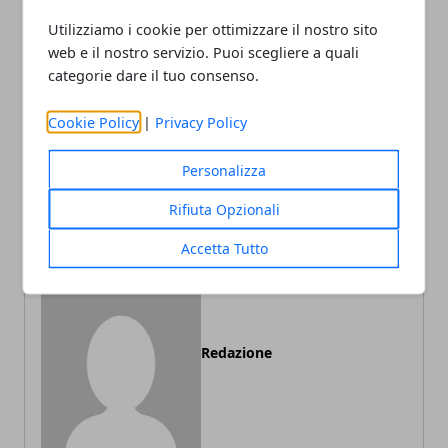
Utilizziamo i cookie per ottimizzare il nostro sito
Facebook
Twitter
Whatsapp
web e il nostro servizio. Puoi scegliere a quali
categorie dare il tuo consenso.
Cookie Policy
|
Privacy Policy
Articolo Precedente
Articolo Successivo
Personalizza
Cartomanzia: tutto ciò che
Oroscopo: che cosa
c’è da sapere
significa ascendente
Rifiuta Opzionali
Accetta Tutto
Redazione