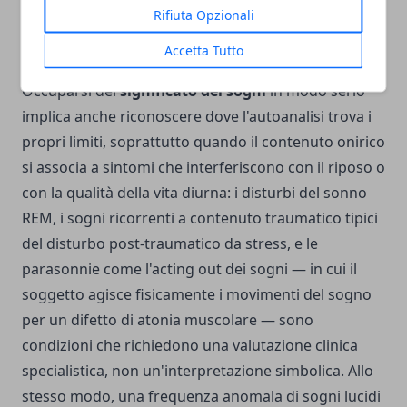
Rifiuta Opzionali
Limiti dell'interpretazione e confini con la clinica
Accetta Tutto
Occuparsi del
significato dei sogni
in modo serio
implica anche riconoscere dove l'autoanalisi trova i
propri limiti, soprattutto quando il contenuto onirico
si associa a sintomi che interferiscono con il riposo o
con la qualità della vita diurna: i disturbi del sonno
REM, i sogni ricorrenti a contenuto traumatico tipici
del disturbo post-traumatico da stress, e le
parasonnie come l'acting out dei sogni — in cui il
soggetto agisce fisicamente i movimenti del sogno
per un difetto di atonia muscolare — sono
condizioni che richiedono una valutazione clinica
specialistica, non un'interpretazione simbolica. Allo
stesso modo, una frequenza anomala di sogni lucidi