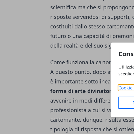
scientifica ma che si propongono 
risposte servendosi di supporti, 
costituiti dallo stesso cartoman
futuro o una capacità di premoni
della realtà e del suo significato
Cons
Come funziona la cartomanzia
Utilizzi
A questo punto, dopo aver chiarit
sceglie
è importante sottolineare anche 
Cookie 
forma di arte divinatoria
: in ge
avvenire in modi differenti, a se
professionista a cui si vuole affid
cartomante, dunque, risulta ess
tipologia di risposta che si ottie