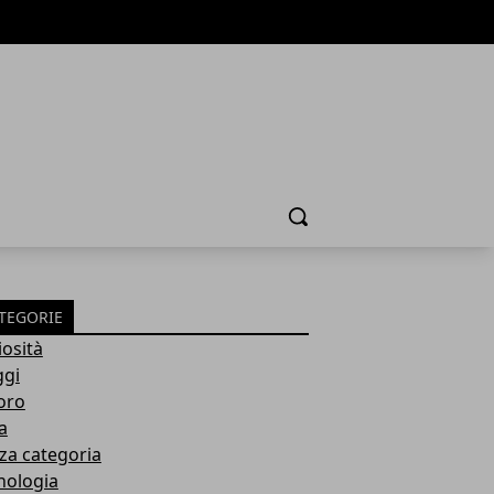
Cerca
TEGORIE
iosità
ggi
oro
a
za categoria
nologia