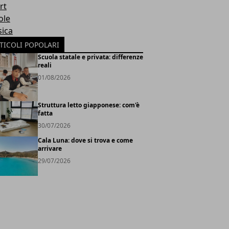
rt
ole
ica
TICOLI POPOLARI
Scuola statale e privata: differenze
reali
01/08/2026
Struttura letto giapponese: com'è
fatta
30/07/2026
Cala Luna: dove si trova e come
arrivare
29/07/2026