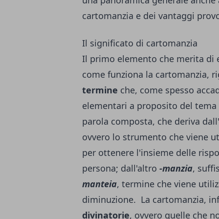
una panoramica generale anche a
cartomanzia e dei vantaggi provo
Il significato di cartomanzia
Il primo elemento che merita di e
come funziona la cartomanzia, ri
termine
che, come spesso accade
elementari a proposito del tema 
parola composta, che deriva dall
ovvero lo strumento che viene u
per ottenere l'insieme delle ris
persona; dall'altro
-manzia
, suff
manteia
, termine che viene utili
diminuzione.
La cartomanzia, inf
divinatorie
, ovvero quelle che 