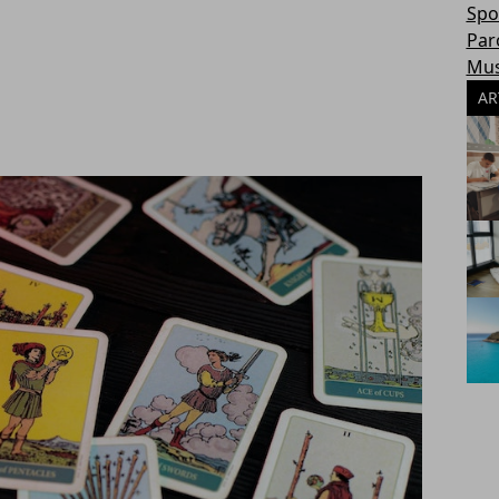
Spo
Par
Mus
AR