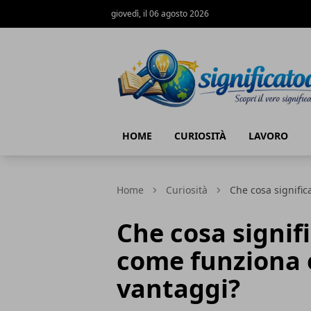
giovedì, il 06 agosto 2026
Significato di... - Scopri il vero signific
HOME
CURIOSITÀ
LAVORO
Home
Curiosità
Che cosa signific
Che cosa signif
come funziona e
vantaggi?