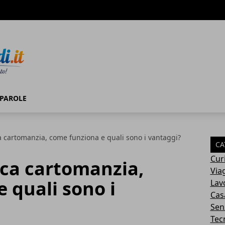
ato
PAROLE
a cartomanzia, come funziona e quali sono i vantaggi?
CA
Cur
ica cartomanzia,
Via
 quali sono i
Lav
Cas
Sen
Tec